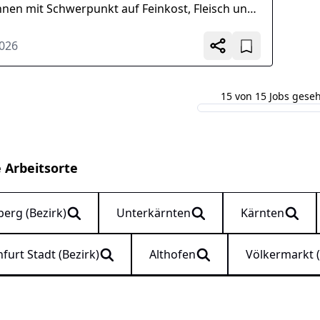
nnen mit Schwerpunkt auf Feinkost, Fleisch und
op, Führen von Beratungs- und
fsgesprächen, Ansprechende...
2026
15 von 15 Jobs gese
e Arbeitsorte
erg (Bezirk)
Unterkärnten
Kärnten
furt Stadt (Bezirk)
Althofen
Völkermarkt (