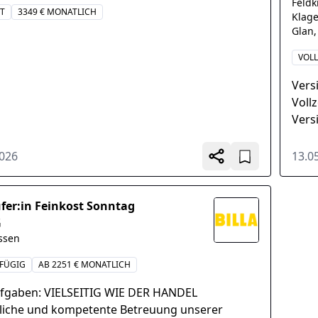
Feldk
IT
3349 € MONATLICH
Klage
Glan,
VOLL
Vers
Voll
Vers
Jahre
2026
13.0
fer:in Feinkost Sonntag
G
ssen
FÜGIG
AB 2251 € MONATLICH
ufgaben: VIELSEITIG WIE DER HANDEL
liche und kompetente Betreuung unserer