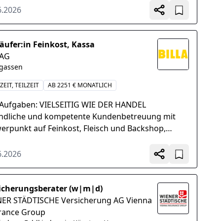
6.2026
äufer:in Feinkost, Kassa
 AG
rgassen
ZEIT, TEILZEIT
AB 2251 € MONATLICH
 Aufgaben: VIELSEITIG WIE DER HANDEL
ndliche und kompetente Kundenbetreuung mit
erpunkt auf Feinkost, Fleisch und Backshop,
ieren und Handhabung der Kassa laut BILLA-
linien, Ansprechpartner...
6.2026
icherungsberater (w|m|d)
ER STÄDTISCHE Versicherung AG Vienna
rance Group