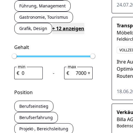
24.07.
Führung, Management
Gastronomie, Tourismus
Transp
+ 12 anzeigen
Grafik, Design
Möbeli
Feldkir
Gehalt
VOLLZEI
Ihre A
min
max
Optimie
€
-
€
+
Routen
Organi
leitest..
18.06.
Position
Berufseinstieg
Verkäu
Berufserfahrung
Billa A
Bodensd
Projekt-, Bereichsleitung