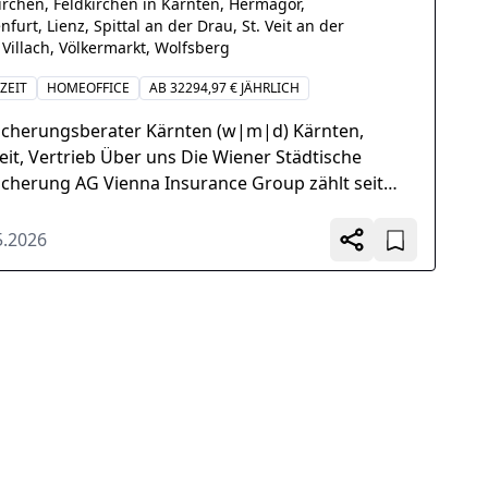
irchen, Feldkirchen in Kärnten, Hermagor,
nfurt, Lienz, Spittal an der Drau, St. Veit an der
 Villach, Völkermarkt, Wolfsberg
ZEIT
HOMEOFFICE
AB 32294,97 € JÄHRLICH
icherungsberater Kärnten (w|m|d) Kärnten,
zeit, Vertrieb Über uns Die Wiener Städtische
icherung AG Vienna Insurance Group zählt seit
n zu...
5.2026