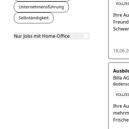
VOLLZEI
Unternehmensführung
Ihre A
Selbständigkeit
Freund
Schwer
Führen
Nur Jobs mit Home-Office
Anspre
18.06.
Ausbil
Billa A
Bodensd
VOLLZE
Ihre A
mehrmo
Frische
einem 