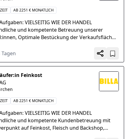
ZEIT
AB 2251 € MONATLICH
 Aufgaben: VIELSEITIG WIE DER HANDEL
ndliche und kompetente Betreuung unserer
:innen, Optimale Bestückung der Verkaufsflächen
ansprechende Warenpräsentation, Umsetzung
ktuell...
3 Tagen
äufer:in Feinkost
 AG
irchen
ZEIT
AB 2251 € MONATLICH
 Aufgaben: VIELSEITIG WIE DER HANDEL
ndliche und kompetente Kundenbetreuung mit
erpunkt auf Feinkost, Fleisch und Backshop,
en von Beratungs- und Verkaufsgesprächen,