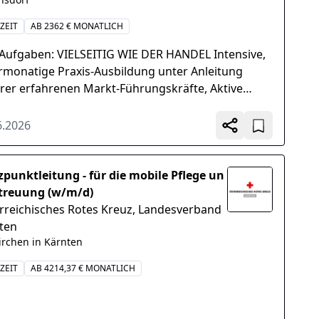
ZEIT
AB 2362 € MONATLICH
 Aufgaben: VIELSEITIG WIE DER HANDEL Intensive,
monatige Praxis-Ausbildung unter Anleitung
rer erfahrenen Markt-Führungskräfte, Aktive
nahme am vielfältigen Aus- und
erbildungsangebot...
6.2026
zpunktleitung - für die mobile Pflege un
treuung (w/m/d)
rreichisches Rotes Kreuz, Landesverband
ten
irchen in Kärnten
ZEIT
AB 4214,37 € MONATLICH