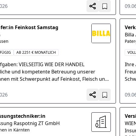
enen Markt-Führungskräfte...
2026
09.0
fer:in Feinkost Samstag
Verk
G
Billa
ssen
Pate
FÜGIG
AB 2251 € MONATLICH
VOLL
ufgaben: VIELSEITIG WIE DER HANDEL
Ihre
liche und kompetente Betreuung unserer
Freu
nnen mit Schwerpunkt auf Feinkost, Fleisch und
Schw
op, Führen von Beratungs- und
Kass
fsgesprächen, Ansprechende...
Richt
2026
09.0
sungstechniker:in
Vers
sung Raspotnig ZT GmbH
WIEN
chen in Kärnten
Insu