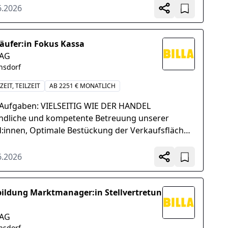
rechende Präsentation...
6.2026
äufer:in Fokus Kassa
 AG
nsdorf
ZEIT, TEILZEIT
AB 2251 € MONATLICH
 Aufgaben: VIELSEITIG WIE DER HANDEL
ndliche und kompetente Betreuung unserer
:innen, Optimale Bestückung der Verkaufsflächen
ansprechende Warenpräsentation, Umsetzung
ktuell...
6.2026
ildung Marktmanager:in Stellvertretun
 AG
nsdorf