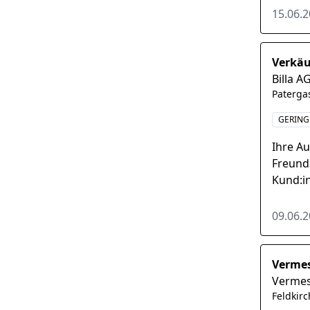
erfahr
15.06.
Verkäu
Billa A
Paterga
GERING
Ihre A
Freund
Kund:i
Backsh
Verkau
09.06.
Vermes
Vermes
Feldkir