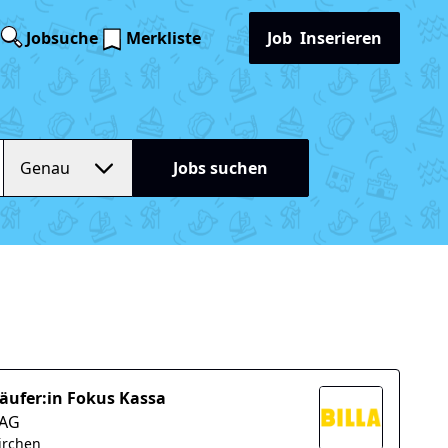
Jobsuche
Merkliste
Job
Inserieren
Genau
Jobs suchen
äufer:in Fokus Kassa
 AG
irchen