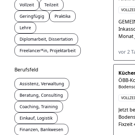
Vollzeit
Teilzeit
VOLLZE
Geringfügig
Praktika
GEMEIN
Lehre
Inkasso
Monat 
Diplomarbeit, Dissertation
Kompet
Freelancer*in, Projektarbeit
vor 2 
Berufsfeld
Küchen
ÖBB-K
Assistenz, Verwaltung
Bodensd
Beratung, Consulting
VOLLZE
Coaching, Training
Jetzt b
Bodens
Einkauf, Logistik
Fixzei
Finanzen, Bankwesen
gehen.