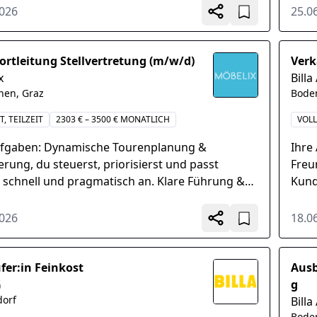
Ansp
2026
25.0
ortleitung Stellvertretung (m/w/d)
Verk
x
Billa
chen, Graz
Bode
T, TEILZEIT
2303 € – 3500 € MONATLICH
VOLL
ufgaben: Dynamische Tourenplanung &
Ihre
rung, du steuerst, priorisierst und passt
Freu
 schnell und pragmatisch an. Klare Führung &
Kund
sation, gemeinsam mit der Transportleitung
und 
.
der a
2026
18.0
fer:in Feinkost
Ausb
G
g
orf
Billa
Bode