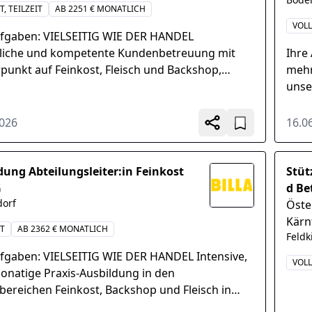
T, TEILZEIT
AB 2251 € MONATLICH
VOLL
ufgaben: VIELSEITIG WIE DER HANDEL
liche und kompetente Kundenbetreuung mit
Ihre
punkt auf Feinkost, Fleisch und Backshop,
mehr
 von Beratungs- und Verkaufsgesprächen,
unse
chende Präsentation...
Teil
Weit
2026
16.0
dung Abteilungsleiter:in Feinkost
Stüt
G
d Be
orf
Öste
Kärn
IT
AB 2362 € MONATLICH
Feldk
ufgaben: VIELSEITIG WIE DER HANDEL Intensive,
VOLL
natige Praxis-Ausbildung in den
bereichen Feinkost, Backshop und Fleisch in
Ausbildungsmarkt unter Anleitung unserer