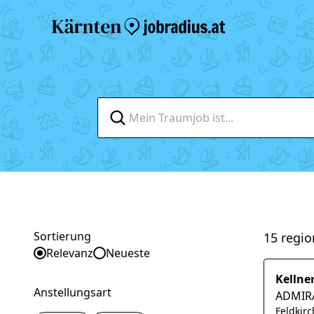
Sortierung
15 regio
Sortieren nach
Relevanz
Neueste
Kellne
Anstellungsart
ADMIR
Feldkir