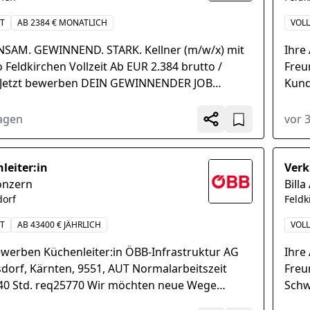
IT
AB 2384 € MONATLICH
VOLL
SAM. GEWINNEND. STARK. Kellner (m/w/x) mit
Ihre
 Feldkirchen Vollzeit Ab EUR 2.384 brutto /
Freu
Jetzt bewerben DEIN GEWINNENDER JOB
Kund
enter Service und Beratung unserer...
und 
der a
Tagen
vor 
leiter:in
Verk
onzern
Billa
orf
Feldk
IT
AB 43400 € JÄHRLICH
VOLL
ewerben Küchenleiter:in ÖBB-Infrastruktur AG
Ihre
dorf, Kärnten, 9551, AUT Normalarbeitszeit
Freu
t 40 Std. req25770 Wir möchten neue Wege
Schw
 Und neue...
Führ