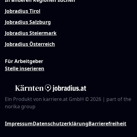
In anderen Regionen suchen
Jobradius Tirol
Jobradius Salzburg
Jobradius Steiermark
Jobradius Österreich
Für Arbeitgeber
Stelle inserieren
Ein Produkt von karriere.at GmbH © 2026 | part of the
norika group
Impressum
Datenschutzerklärung
Barrierefreiheit